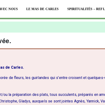
AVEC NOUS
LE MAS DE CARLES
SPIRITUALITÉS – REF
vée.
as de Carles.
écorée de fleurs, les guirlandes qui s’entre croisent et quelqu
et/ou la préparation des plats, tous succulents, préparés en amo
 Christophe, Gladys, auxquels se sont jointes Agnès, Yannick, Val