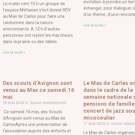
invitation à prendre un te
Le matin vers 10 h un groupe de
échanger, pour dialoguer, à
l’espace Métaxian s’est donné RDV
d’un thème, d’une rencont
au Mas de Carles pour faire une
randonnée dans la nature
Lire la suite »
environnante. A 12 h d’autres
personnes ont rejoint les marcheurs
dans la prairie ou des tables
Lire la suite »
Des scouts d’Avignon sont
Le Mas de Carles o
venus au Mas ce samedi 16
dans le cadre de la
mai
semaine nationale 
18 mai 2026
Aucun commentaire
pensions de famille
concert de jazz sou
Ce samedi 16 mai, des Scouts
micocoulier
d’Avignon sont venus au Mas de
17 mai 2026
Aucun comme
CarlesAprès une présentation de
l’association auprès des enfants et
Le Mas de Carles organise,