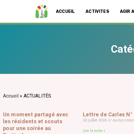
ACCUEIL
ACTIVITES
AGIR 
Caté
Accueil
»
ACTUALITÉS
Un moment partagé avec
Lettre de Carles N°
20 juillet 2026
Aucun comm
les résidents et scouts
pour une soirée au
Lire la suite »