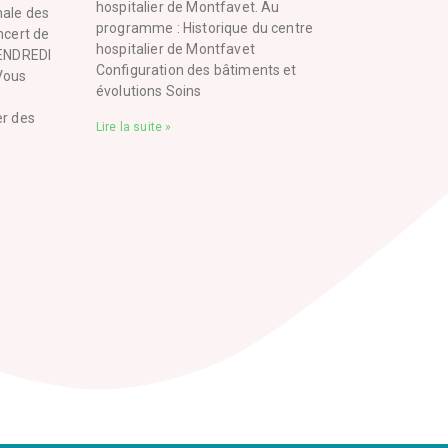
hospitalier de Montfavet. Au
nale des
programme : Historique du centre
ncert de
hospitalier de Montfavet
VENDREDI
Configuration des bâtiments et
Vous
évolutions Soins
er des
Lire la suite »