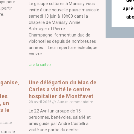
de 
mps pour
Le groupe cultures à Manissy vous
 partir
aprè
invite à une nouvelle pause musicale
re.
samedi 13 juin à 18h00 dans la
abo
chapelle de Manissy. Annie
Balmayer et Pierre
Champagne forment un duo de
violoncelles depuis de nombreuses
années. Leur répertoire éclectique
couvre
Lire la suite »
rganise,
Une délégation du Mas de
Carles a visité le centre
des
hospitalier de Montfavet
28 avril 2026
Aucun commentaire
, un
s le
Le 22 Avril un groupe de 15
personnes, bénévoles, salarié et
ntaire
amis guidé par André Castelli a
visité une partie du centre
 dans le