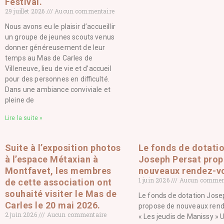
Festival.
29 juillet 2026
Aucun commentaire
Nous avons eu le plaisir d’accueillir
un groupe de jeunes scouts venus
donner généreusement de leur
temps au Mas de Carles de
Villeneuve, lieu de vie et d’accueil
pour des personnes en difficulté.
Dans une ambiance conviviale et
pleine de
Lire la suite »
Suite à l’exposition photos
Le fonds de dotati
à l’espace Métaxian à
Joseph Persat prop
Montfavet, les membres
nouveaux rendez-v
1 juin 2026
Aucun commen
de cette association ont
souhaité visiter le Mas de
Le fonds de dotation Jose
Carles le 20 mai 2026.
propose de nouveaux ren
2 juin 2026
Aucun commentaire
« Les jeudis de Manissy » 