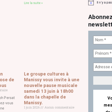
Il n’y a pa
Lire la suite »
Notice
Abonnez
newslet
on
Le groupe cultures à
ose de
Manissy vous invite à une
ous
nouvelle pause musicale
taire
samedi 13 juin à 18h00
dans la chapelle de
ph Persat
Vo
Manissy.
dez-vous
mes
1 juin 2026
Aucun commentaire
Une