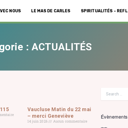
AVEC NOUS
LE MAS DE CARLES
SPIRITUALITÉS – REF
gorie : ACTUALITÉS
 115
Vaucluse Matin du 22 mai
entaire
– merci Geneviève
Évènements 
14 juin 2026
Aucun commentaire