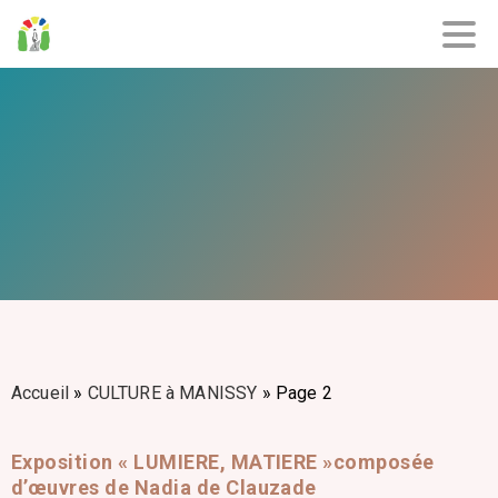
Accueil
»
CULTURE à MANISSY
»
Page 2
Exposition « LUMIERE, MATIERE »composée
d’œuvres de Nadia de Clauzade