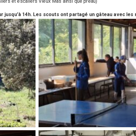
iers et escaliers Vieux Mas ainsi que préau)
eur jusqu’à 14h. Les scouts ont partagé un gâteau avec les 