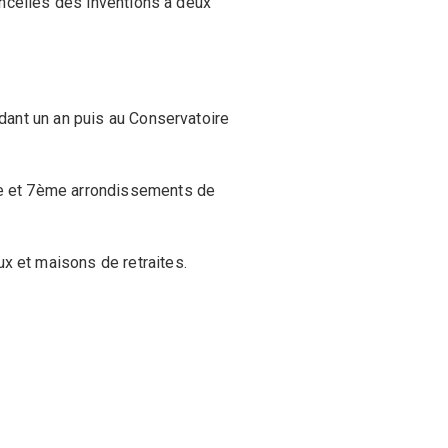
loncelles des inventions à deux
ndant un an puis au Conservatoire
ème et 7ème arrondissements de
x et maisons de retraites.