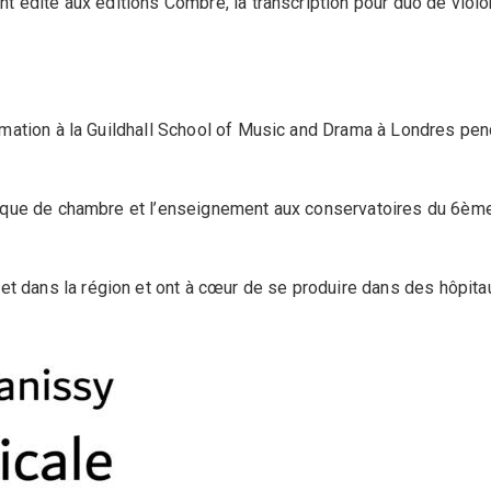
 ont édité aux éditions Combre, la transcription pour duo de vio
formation à la Guildhall School of Music and Drama à Londres pe
 musique de chambre et l’enseignement aux conservatoires du 6
et dans la région et ont à cœur de se produire dans des hôpitau