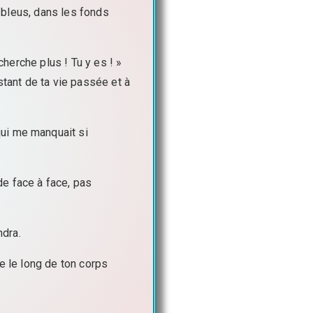
s bleus, dans les fonds
cherche plus ! Tu y es ! »
stant de ta vie passée et à
qui me manquait si
 de face à face, pas
ndra.
e le long de ton corps