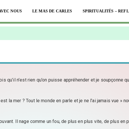
AVEC NOUS
LE MAS DE CARLES
SPIRITUALITÉS – REF
s qu’il n’est rien qu’on puisse appréhender et je soupçonne que, 
 la mer ? Tout le monde en parle et je ne l’ai jamais vue » nou
uvant. Il nage comme un fou, de plus en plus vite, de plus en pl