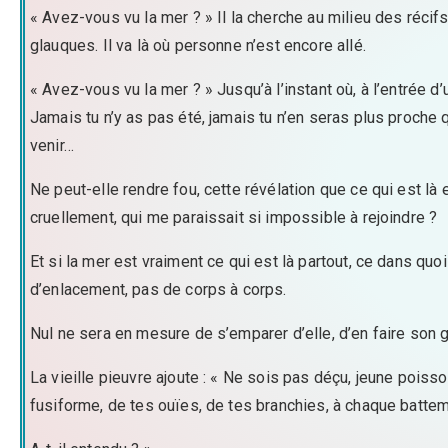
« Avez-vous vu la mer ? » Il la cherche au milieu des récifs
glauques. Il va là où personne n’est encore allé.
« Avez-vous vu la mer ? » Jusqu’à l’instant où, à l’entrée d’
Jamais tu n’y as pas été, jamais tu n’en seras plus proche 
venir…
Ne peut-elle rendre fou, cette révélation que ce qui est 
cruellement, qui me paraissait si impossible à rejoindre ?
Et si la mer est vraiment ce qui est là partout, ce dans quo
d’enlacement, pas de corps à corps.
Nul ne sera en mesure de s’emparer d’elle, d’en faire son gl
La vieille pieuvre ajoute : « Ne sois pas déçu, jeune poiss
fusiforme, de tes ouïes, de tes branchies, à chaque battem