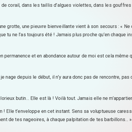
 de corail, dans les taillis d’algues violettes, dans les gouffre
une grotte, une pieuvre bienveillante vient à son secours : « Ne 
que tu ne l’as toujours été ! Jamais plus proche qu’en chaque in
là en permanence et en abondance autour de moi est cela même 
i je nage depuis le début, il n’y aura donc pas de rencontre, pas
orieux butin… Elle est là ! Voilà tout. Jamais elle ne m’appartie
on ! Elle t’enveloppe en cet instant. Sens sa voluptueuse caress
ent de tes nageoires, à chaque palpitation de tes barbillons… »